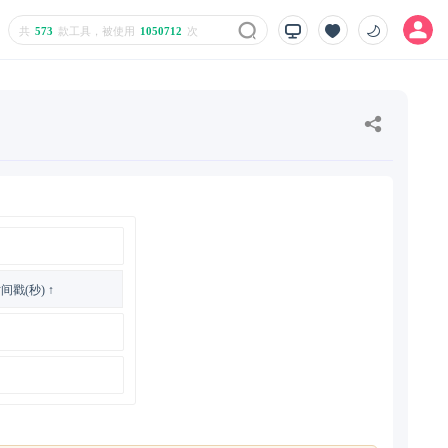
共
573
款工具，被使用
1050712
次
间戳(秒) ↑