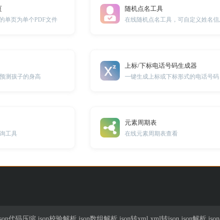
页
随机点名工具
的单页为单个PDF文件
在线随机点名工具，可自定义姓名信
上标/下标电话号码生成器
预测孩子的身高
一键生成上标或下标形式的电话号码
元素周期表
询工具
在线元素周期表查看
n代码压缩,json校验解析,json数组解析,json转xml,xml转json,json解