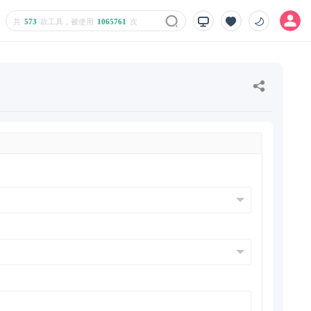
共
573
款工具，被使用
1065761
次