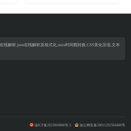
析,json在线解析,json在线解析及格式化,unix时间戳转换,CSS美化压缩,文本
渝ICP备2023004906号-5
渝公网安备50011202504460号