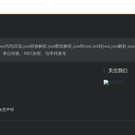
n代码压缩,json校验解析,json数组解析,json转xml,xml转json,json解
、单位转换、MD5加密、功率转换等
关注我们
免责声明