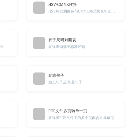
HSV/CMYK转换
HSV格式的颜色与CMYK格式颜色相互转换工具
裤子尺码对照表
Word快捷键工具可以帮助用户提高办公效率，简化文档编辑操作，让工作更加便捷高效
在线查询裤子标准尺码
励志句子
励志句子,正能量句子
PDF文件多页转单一页
在线将PDF文件中的多个页面合并成单页