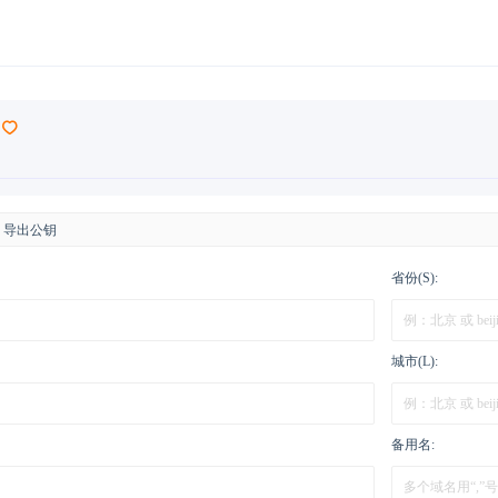
导出公钥
省份(S):
城市(L):
备用名: