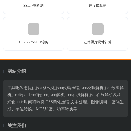
SSL证书检测
速度换算器
Unicode/ASCII转换
证件照片尺寸计算
网站介绍
工具吧为您提供json格式化,json代码压缩,json校验解析,json数组解
析,json转xml,xml转json,json解析,json在线解析,json在线解析及格
式化,unix时间戳转换,CSS美化压缩,文本处理、图像编辑、密码生
成、单位转换、MD5加密、功率转换等
关注我们